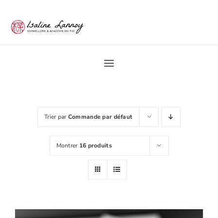
Passer
au
contenu
Toggle
Navigation
Home
Trier par
Commande par défaut
Académie du Thé
Montrer
16 produits
Les Ateliers du thé
Pro