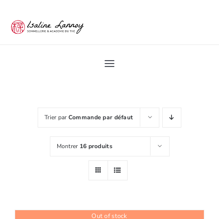
Passer
au
contenu
Toggle
Navigation
Home
Trier par
Commande par défaut
Académie du Thé
Montrer
16 produits
Les Ateliers du thé
Pro
Out of stock