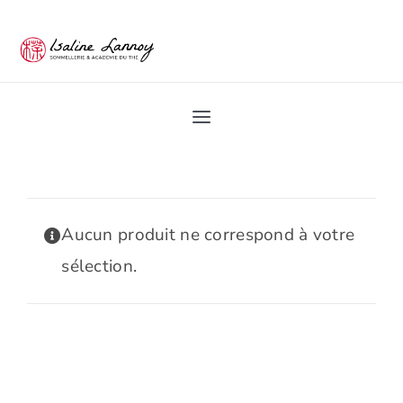
Passer
au
contenu
Toggle
Navigation
Home
Académie du Thé
Aucun produit ne correspond à votre
sélection.
Les Ateliers du thé
Pro