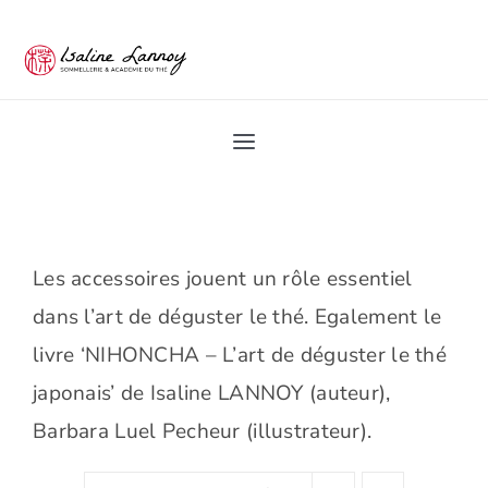
Passer
au
contenu
Toggle
Navigation
Home
Académie du Thé
Les accessoires jouent un rôle essentiel
dans l’art de déguster le thé. Egalement le
Les Ateliers du thé
livre ‘NIHONCHA – L’art de déguster le thé
japonais’ de Isaline LANNOY (auteur),
Pro
Barbara Luel Pecheur (illustrateur).