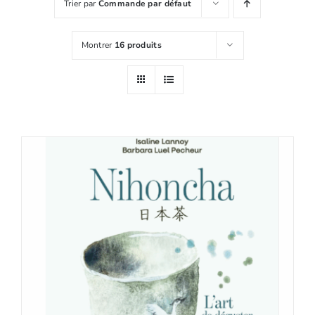
Shop
Trier par
Commande par défaut
Tea Blog
Montrer
16 produits