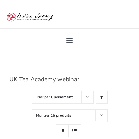
Passer
au
contenu
Toggle
Navigation
Home
Académie du Thé
UK Tea Academy webinar
Trier par
Classement
Les Ateliers du thé
Montrer
16 produits
Pro