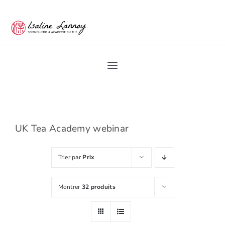
Passer
au
contenu
Toggle
Navigation
Home
Académie du Thé
UK Tea Academy webinar
Trier par
Prix
Les Ateliers du thé
Montrer
32 produits
Pro