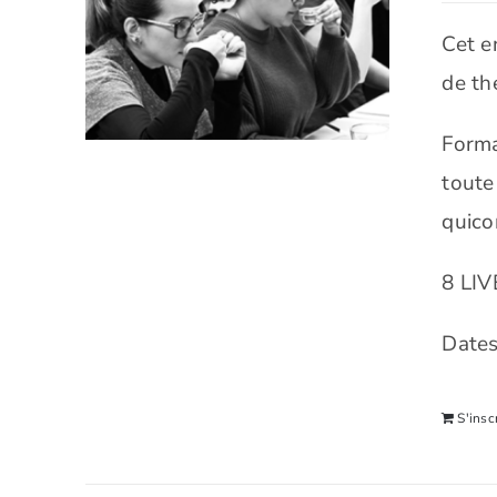
Cet e
de th
Forma
toute
quico
8 LI
Dates
S'insc