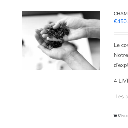
CHAMPI
€
450
Le co
Notre
d’exp
4 LI
Les d
S'insc