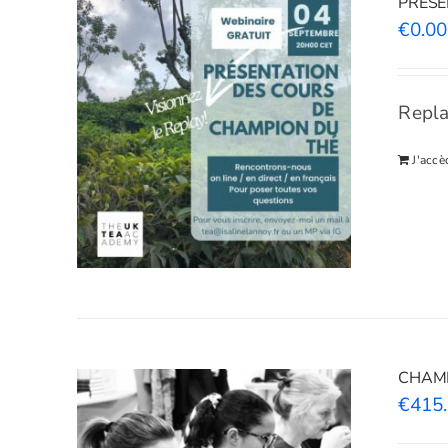
PRÉSE
€
0.00
Repla
J'acc
CHAMPI
€
415