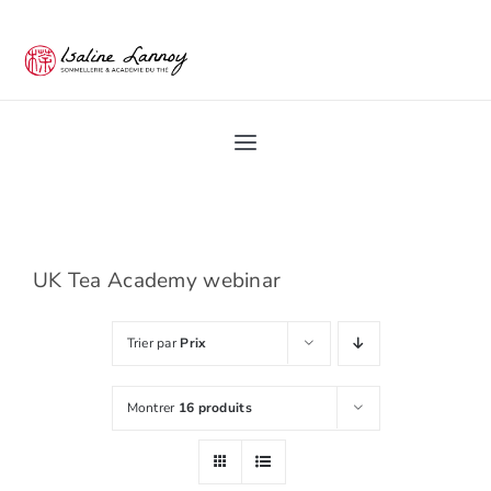
Passer
au
contenu
Toggle
Navigation
Home
Académie du Thé
UK Tea Academy webinar
Trier par
Prix
Les Ateliers du thé
Montrer
16 produits
Pro