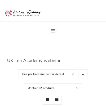
Passer
au
contenu
Toggle
Navigation
Home
Académie du Thé
UK Tea Academy webinar
Trier par
Commande par défaut
Les Ateliers du thé
Montrer
32 produits
Pro